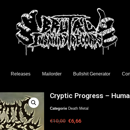
Releases
Mailorder
Bullshit Generator
Con
Cryptic Progress – Hum
Categorie
Death Metal
€
10,00
€
6,66