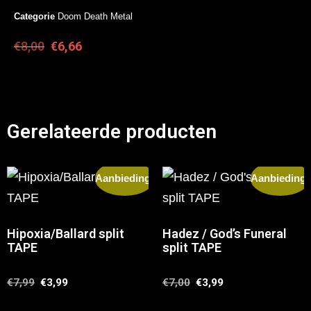
Categorie
Doom Death Metal
€
8,00
€
6,66
Gerelateerde producten
Aanbieding!
Aanbieding!
Hipoxia​/​Ballard split
Hadez / God’s Funeral
TAPE
split TAPE
€
7,99
€
3,99
€
7,00
€
3,99