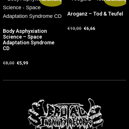
Aroganz – Tod & Teufel
€
10,00
€
6,66
Body Asphyxiation
Science – Space
Adaptation Syndrome
CD
€
8,00
€
5,99