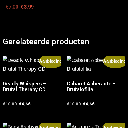
€
7,00
€
3,99
Gerelateerde producten
Aanbieding!
Aanbieding!
Deadly Whispers –
Cabaret Abberante –
Brutal Therapy CD
Brutalofilia
€
10,00
€
6,66
€
10,00
€
6,66
Aanbieding!
Aanbieding!