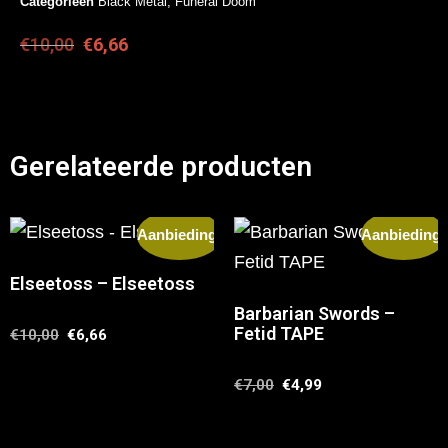
Categorieën
Black Metal
,
Funeral Doom
€
10,00
€
6,66
Gerelateerde producten
Aanbieding!
Aanbieding!
Elseetoss – Elseetoss
Barbarian Swords –
Fetid TAPE
€
10,00
€
6,66
€
7,00
€
4,99