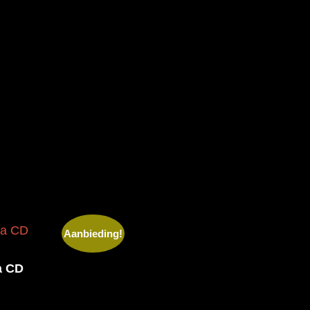
Aanbieding!
​a CD