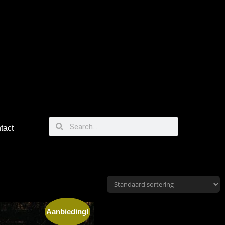
tact
Aanbieding!