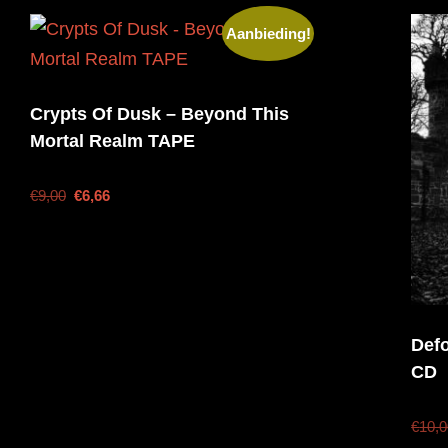
Aanbieding!
Crypts Of Dusk – Beyond This
Mortal Realm TAPE
€
9,00
€
6,66
Def
CD
€
10,