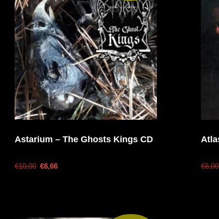
Astarium – The Ghosts Kings CD
Atl
€
10,00
€
6,66
€
8,00