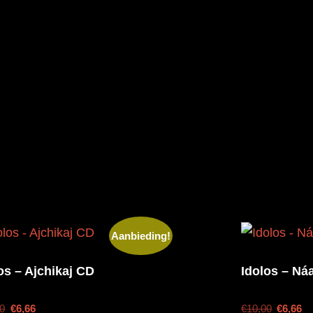
Aanbieding!
os – Ajchikaj CD
Idolos – N​á
00
€
6,66
€
10,00
€
6,66