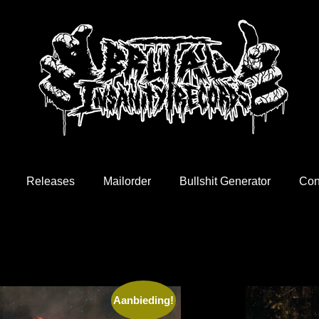
Releases
Mailorder
Bullshit Generator
Con
Aanbieding!