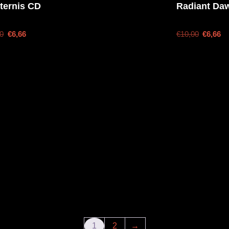
ternis CD
Radiant Da
00
€
6,66
€
10,00
€
6,66
1
2
→