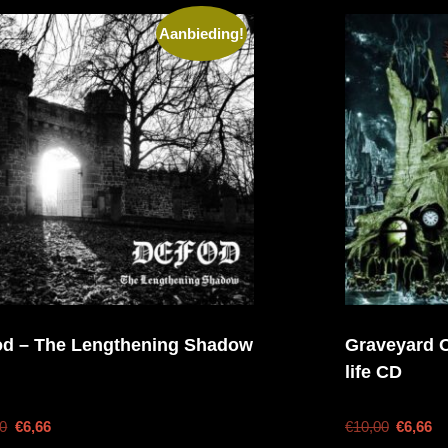
Aanbieding!
od – The Lengthening Shadow
Graveyard O
life CD
00
€
6,66
€
10,00
€
6,66