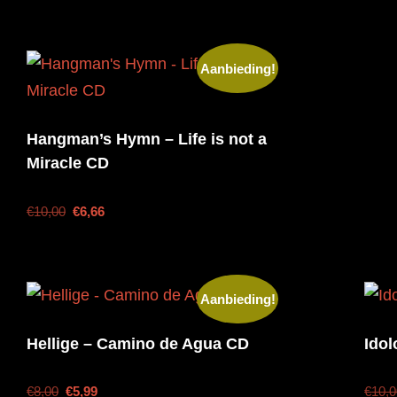
Aanbieding!
Hangman’s Hymn – Life is not a
Miracle CD
€
10,00
€
6,66
Aanbieding!
Hellige – Camino de Agua CD
Idol
€
8,00
€
5,99
€
10,