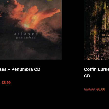
ases – Penumbra CD
Coffin Lurke
CD
€
5,99
€
10,00
€
6,66